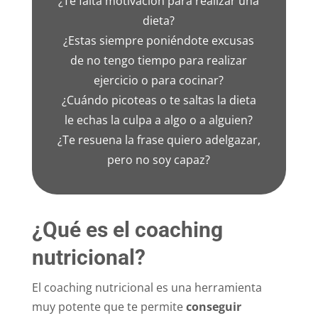
¿Te falta motivación para realizar una
dieta?
¿Estas siempre poniéndote excusas
de no tengo tiempo para realizar
ejercicio o para cocinar?
¿Cuándo picoteas o te saltas la dieta
le echas la culpa a algo o a alguien?
¿Te resuena la frase quiero adelgazar,
pero no soy capaz?
¿Qué es el coaching
nutricional?
El coaching nutricional es una herramienta
muy potente que te permite
conseguir